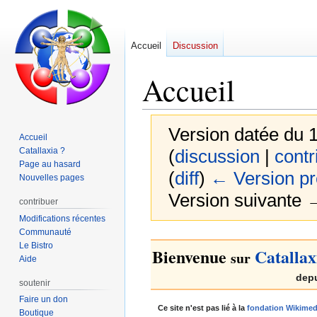
Accueil
Discussion
Accueil
Version datée du 
Accueil
Catallaxia ?
(
discussion
|
contr
Page au hasard
(
diff
)
← Version p
Nouvelles pages
Version suivante →
contribuer
Modifications récentes
Communauté
Aller
Aller
Le Bistro
Bienvenue
Catallax
sur
à
à
Aide
la
la
dep
soutenir
navigation
recherche
Faire un don
Ce site n'est pas lié à la
fondation Wikimed
Boutique