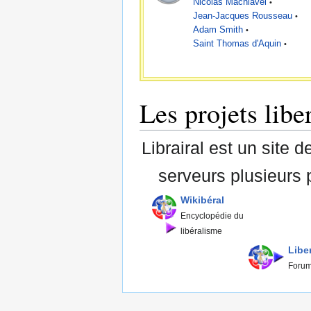
Nicolas Machiavel
•
Jean-Jacques Rousseau
•
Adam Smith
•
Saint Thomas d'Aquin
•
Les projets libe
Librairal est un site 
serveurs plusieurs pr
Wikibéral
Encyclopédie du
libéralisme
Libe
Foru