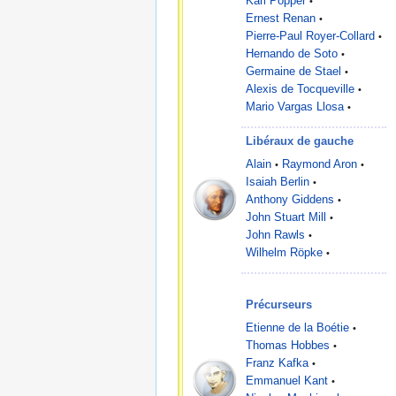
Karl Popper
•
Ernest Renan
•
Pierre-Paul Royer-Collard
•
Hernando de Soto
•
Germaine de Stael
•
Alexis de Tocqueville
•
Mario Vargas Llosa
•
Libéraux de gauche
Alain
Raymond Aron
•
•
Isaiah Berlin
•
Anthony Giddens
•
John Stuart Mill
•
John Rawls
•
Wilhelm Röpke
•
Précurseurs
Etienne de la Boétie
•
Thomas Hobbes
•
Franz Kafka
•
Emmanuel Kant
•