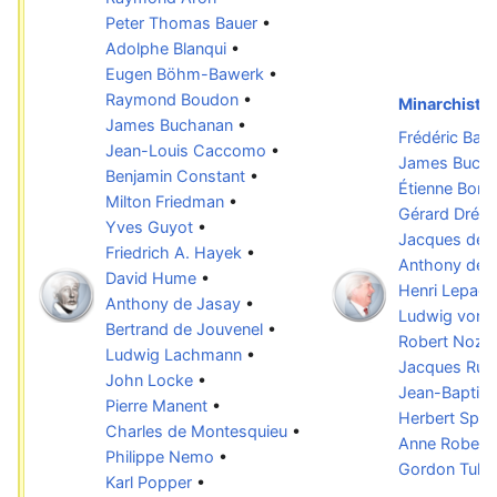
Peter Thomas Bauer
•
Adolphe Blanqui
•
Eugen Böhm-Bawerk
•
Raymond Boudon
•
Minarchiste
James Buchanan
•
Frédéric Bast
Jean-Louis Caccomo
•
James Buch
Benjamin Constant
•
Étienne Bonn
Milton Friedman
•
Gérard Dréan
Yves Guyot
•
Jacques de 
Friedrich A. Hayek
•
Anthony de 
David Hume
•
Henri Lepage
Anthony de Jasay
•
Ludwig von 
Bertrand de Jouvenel
•
Robert Nozic
Ludwig Lachmann
•
Jacques Ruef
John Locke
•
Jean-Baptist
Pierre Manent
•
Herbert Spen
Charles de Montesquieu
•
Anne Robert 
Philippe Nemo
•
Gordon Tullo
Karl Popper
•