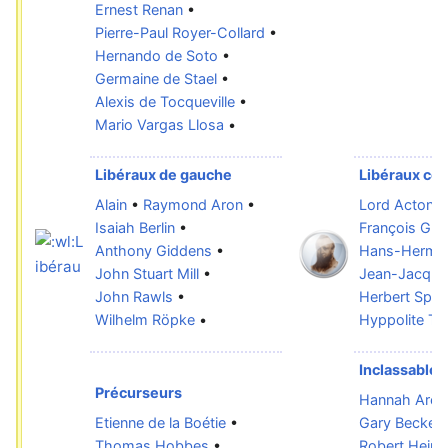
Ernest Renan
•
Pierre-Paul Royer-Collard
•
Hernando de Soto
•
Germaine de Stael
•
Alexis de Tocqueville
•
Mario Vargas Llosa
•
Libéraux de gauche
Libéraux co
Alain
•
Raymond Aron
•
Lord Acton
•
Isaiah Berlin
•
François Gui
Anthony Giddens
•
Hans-Herma
John Stuart Mill
•
Jean-Jacque
John Rawls
•
Herbert Spen
Wilhelm Röpke
•
Hyppolite Ta
Inclassables
Précurseurs
Hannah Aren
Etienne de la Boétie
•
Gary Becker
Thomas Hobbes
•
Robert Heinle