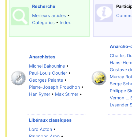
Recherche
Participa
Meilleurs articles
•
Communa
Catégories
•
Index
Anarcho-cap
Charles Dun
Anarchistes
Hans-Herma
Michel Bakounine
•
Gustave de M
Paul-Louis Courier
•
Murray Roth
Georges Palante
•
Serge Schwei
Pierre-Joseph Proudhon
•
Philippe Sim
Han Ryner
•
Max Stirner
•
Vernon L. Sm
Lysander Sp
Libéraux classiques
Lord Acton
•
Raymond Aron
•