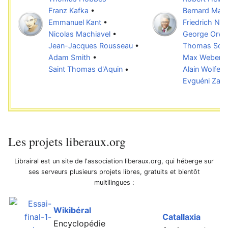
Franz Kafka
•
Bernard Mand
Emmanuel Kant
•
Friedrich Nie
Nicolas Machiavel
•
George Orwel
Jean-Jacques Rousseau
•
Thomas Sowe
Adam Smith
•
Max Weber
•
Saint Thomas d'Aquin
•
Alain Wolfels
Evguéni Zami
Les projets liberaux.org
Librairal est un site de l'association liberaux.org, qui héberge sur
ses serveurs plusieurs projets libres, gratuits et bientôt
multilingues :
Wikibéral
Catallaxia
Encyclopédie