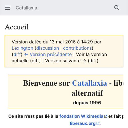
Catallaxia
Ouvrir le menu principal
Reche
Accueil
Version datée du 13 mai 2016 à 14:29 par
Lexington
(
discussion
|
contributions
)
(
diff
)
← Version précédente
| Voir la version
actuelle (diff) | Version suivante → (diff)
Bienvenue
sur
Catallaxia
- libé
alternatif
depuis 1996
Ce site n'est pas lié à la
fondation Wikimedia
et fait pa
liberaux.org
.