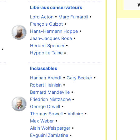
Libéraux conservateurs
Lord Acton
•
Marc Fumaroli
•
François Guizot
•
Hans-Hermann Hoppe
•
Jean-Jacques Rosa
•
Herbert Spencer
•
•
Hyppolite Taine
•
Inclassables
Hannah Arendt
•
Gary Becker
•
Robert Heinlein
•
Bernard Mandeville
•
Friedrich Nietzsche
•
George Orwell
•
Thomas Sowell
•
Voltaire
•
Max Weber
•
Alain Wolfelsperger
•
Evguéni Zamiatine
•