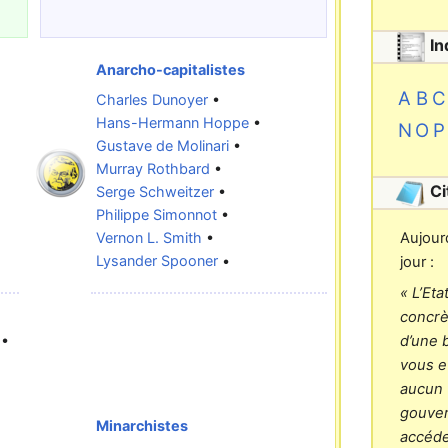
In
Anarcho-capitalistes
A
B
C
Charles Dunoyer
•
Hans-Hermann Hoppe
•
N
O
P
Gustave de Molinari
•
Murray Rothbard
•
Ci
Serge Schweitzer
•
Philippe Simonnot
•
Aujour
Vernon L. Smith
•
Lysander Spooner
•
jour :
« L’Et
concrè
d’une
•
vous et
aucun t
gouver
Minarchistes
accéde