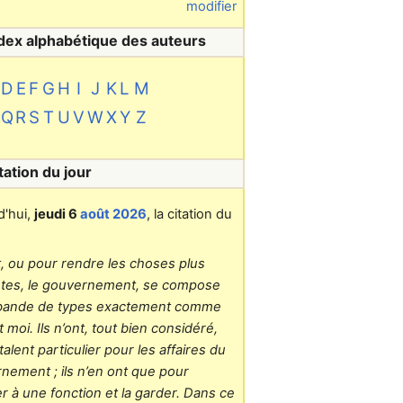
modifier
dex alphabétique des auteurs
D
E
F
G
H
I
J
K
L
M
Q
R
S
T
U
V
W
X
Y
Z
tation du jour
d'hui,
jeudi 6
août 2026
, la citation du
at, ou pour rendre les choses plus
tes, le gouvernement, se compose
 bande de types exactement comme
 moi. Ils n’ont, tout bien considéré,
alent particulier pour les affaires du
nement ; ils n’en ont que pour
r à une fonction et la garder. Dans ce