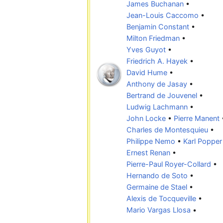
James Buchanan
•
Jean-Louis Caccomo
•
Benjamin Constant
•
Milton Friedman
•
Yves Guyot
•
Friedrich A. Hayek
•
David Hume
•
Anthony de Jasay
•
Bertrand de Jouvenel
•
Ludwig Lachmann
•
John Locke
•
Pierre Manent
Charles de Montesquieu
•
Philippe Nemo
•
Karl Popper
Ernest Renan
•
Pierre-Paul Royer-Collard
•
Hernando de Soto
•
Germaine de Stael
•
Alexis de Tocqueville
•
Mario Vargas Llosa
•