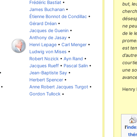
Frédéric Bastiat
•
but, le
James Buchanan
•
cherch
Étienne Bonnot de Condillac
•
désesp
Gérard Dréan
•
ne peu
Jacques de Guenin
•
de le l
Anthony de Jasay
•
promes
Henri Lepage
•
Carl Menger
•
est ten
Ludwig von Mises
•
d’autr
Robert Nozick
•
Ayn Rand
•
courtie
Jacques Rueff
•
Pascal Salin
•
une so
•
Jean-Baptiste Say
•
avance
Herbert Spencer
•
•
Anne Robert Jacques Turgot
•
Henry
Gordon Tullock
•
l'
inde
thé