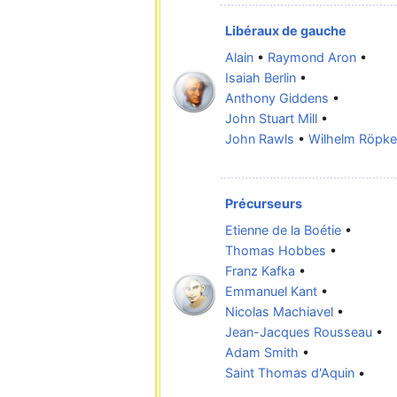
Libéraux de gauche
Alain
•
Raymond Aron
•
Isaiah Berlin
•
Anthony Giddens
•
John Stuart Mill
•
John Rawls
•
Wilhelm Röpke
Précurseurs
Etienne de la Boétie
•
Thomas Hobbes
•
Franz Kafka
•
Emmanuel Kant
•
Nicolas Machiavel
•
Jean-Jacques Rousseau
•
Adam Smith
•
Saint Thomas d'Aquin
•