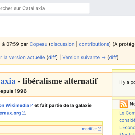
3 à 07:59 par
Copeau
(
discussion
|
contributions
)
(A proté
r la version actuelle
(
diff
) |
Version suivante →
(
diff
)
laxia
- libéralisme alternatif
Il y a 
depuis 1996
No
ion Wikimedia
et fait partie de la galaxie
beraux.org
.
Le Com
considé
L'Écono
modifier
Mentali