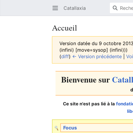
Catallaxia
Ouvrir le menu principal
Accueil
Version datée du 9 octobre 201
(infini) ‎[move=sysop] (infini)))
(
diff
)
← Version précédente
|
Voi
Bienvenue
sur
Catal
Ce site n'est pas lié à la
fondat
li
Focus