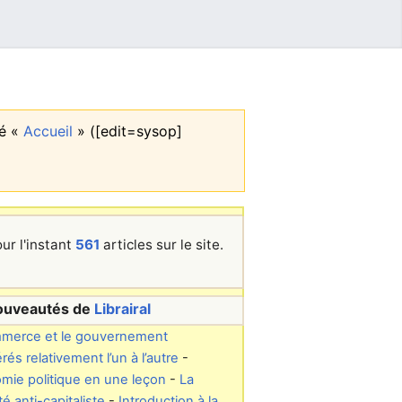
gé «
Accueil
» (‎[edit=sysop]
pour l'instant
561
articles sur le site.
uveautés de
Librairal
merce et le gouvernement
rés relativement l’un à l’autre
-
mie politique en une leçon
-
La
té anti-capitaliste
-
Introduction à la