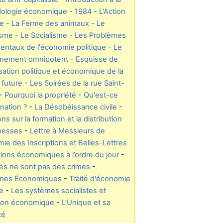
ologie économique
-
1984
-
L'Action
e
-
La Ferme des animaux
-
Le
isme
-
Le Socialisme
-
Les Problèmes
ntaux de l'économie politique
-
Le
nement omnipotent
-
Esquisse de
isation politique et économique de la
 future
-
Les Soirées de la rue Saint-
-
Pourquoi la propriété
-
Qu'est-ce
nation ?
-
La Désobéissance civile
-
ns sur la formation et la distribution
chesses
-
Lettre à Messieurs de
mie des Inscriptions et Belles-Lettres
ions économiques à l’ordre du jour
-
es ne sont pas des crimes
-
mes Économiques
-
Traité d'économie
ue
-
Les systèmes socialistes et
tion économique
-
L’Unique et sa
té