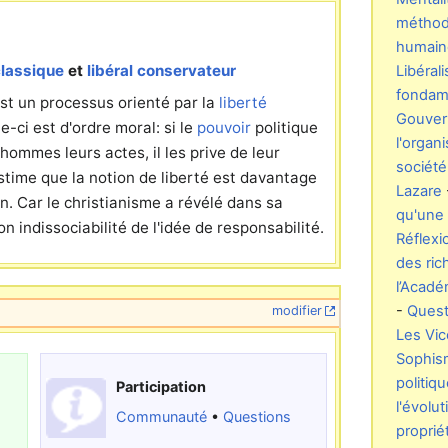
méthod
humain
classique
et
libéral conservateur
Libéral
fondame
est un processus orienté par la
liberté
Gouver
-ci est d'ordre moral: si le
pouvoir
politique
l'organ
ommes leurs actes, il les prive de leur
société
estime que la notion de liberté est davantage
Lazare
. Car le christianisme a révélé dans sa
qu'une 
 indissociabilité de l'idée de responsabilité.
Réflexio
des ri
l’Acadé
-
Quest
modifier
Les Vic
Sophis
politiq
Participation
l'évolu
Communauté
•
Questions
proprié